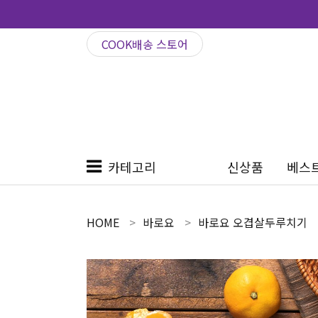
COOK배송 스토어
카테고리
신상품
베스
HOME
바로요
바로요 오겹살두루치기