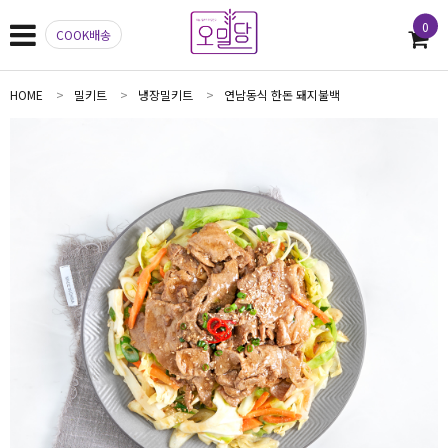
0
COOK배송
HOME
밀키트
냉장밀키트
연남동식 한돈 돼지불백